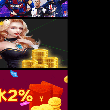
服务热线
4000-232-119
服务热线
4000-232-119
当前位置：
首页
/
关于3044永利集团app
/
合作伙伴