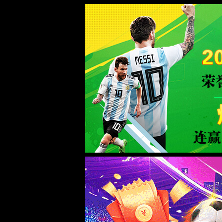
3044永利|集团有限公司-Officia
首页
首页
关于3044永利集团app
关于3044永利集团app
产品中心
产品中心
服务支持
关于3044永利集团app
服务支持
新闻动态
About Ingenu
新闻动态
加入我们