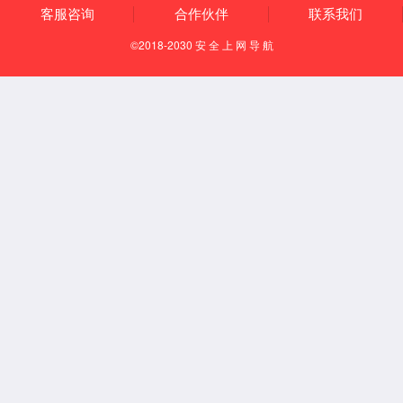
了解详情...
2026-03-18
盈帜荣获尼特消防“三十载共筑奖”！
匠心同行，屡创佳绩！