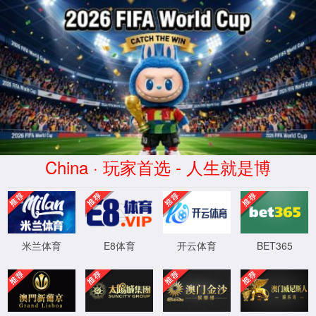
3044永利|集团有限公司-Official
website
新闻动态
News
当前位置：
首页
/
新闻动态