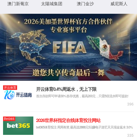
盈帜荣获尼特消防“三十载共筑奖”！